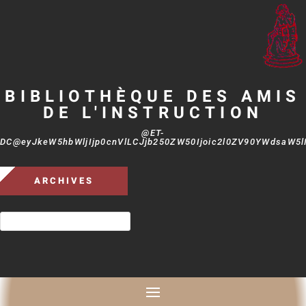
BIBLIOTHÈQUE DES AMIS
DE L'INSTRUCTION
@ET-
DC@eyJkeW5hbWljIjp0cnVlLCJjb250ZW50Ijoic2l0ZV90YWdsaW5lIi
ARCHIVES