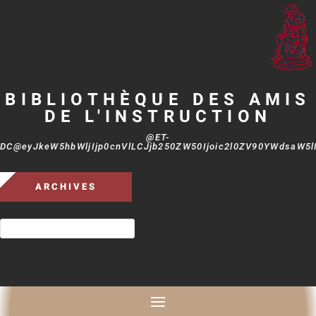
BIBLIOTHÈQUE DES AMIS
DE L'INSTRUCTION
@ET-
DC@eyJkeW5hbWljIjp0cnVlLCJjb250ZW50Ijoic2l0ZV90YWdsaW5lIi
ARCHIVES