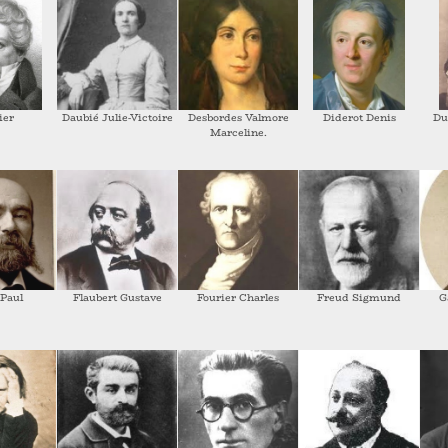
ier
Daubié Julie-Victoire
Desbordes Valmore
Diderot Denis
Du
Marceline.
 Paul
Flaubert Gustave
Fourier Charles
Freud Sigmund
G