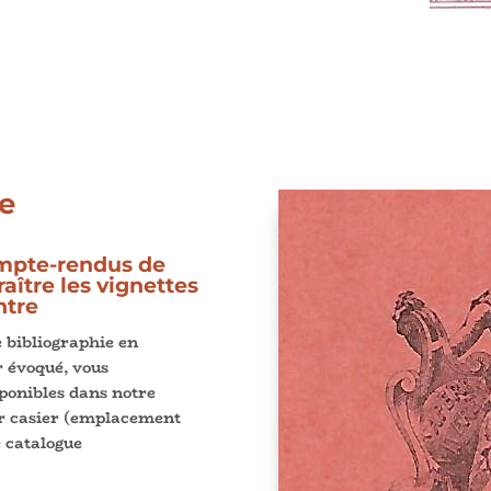
le
compte-rendus de
aître les vignettes
ntre
 bibliographie en
r évoqué, vous
sponibles dans notre
leur casier (emplacement
 catalogue