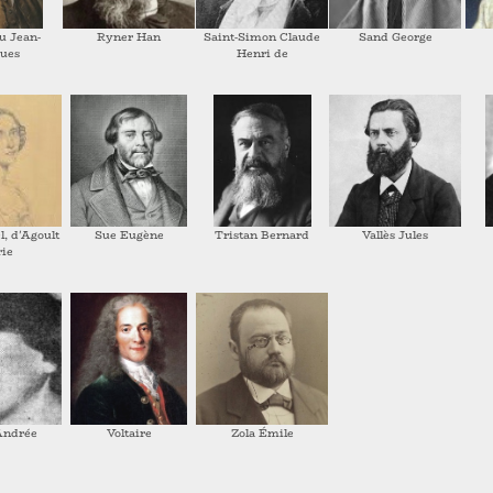
u Jean-
Ryner Han
Saint-Simon Claude
Sand George
ues
Henri de
l, d'Agoult
Sue Eugène
Tristan Bernard
Vallès Jules
ie
Andrée
Voltaire
Zola Émile