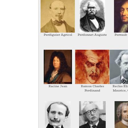
Perdiguier Agricol
Perdonnet Auguste
Perrault
Racine Jean
Ramuz Charles
Reclus Éli
Ferdinand
Maurice,