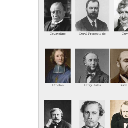
Courteline
Curel François de
Cuv
Fénelon
Ferry Jules
Féval