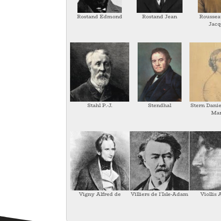
Rostand Edmond
Rostand Jean
Roussea
Jacq
Stahl P.-J.
Stendhal
Stern Danie
Mar
Vigny Alfred de
Villiers de l'Isle-Adam
Viollis 