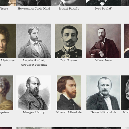
ictor
Huysmans Joris-Karl
Istrati Panaït
Ivoi Paul d'
 Alphonse
Laurie André,
Loti Pierre
Macé Jean
e
Grousset Paschal
quieu
Murger Henry
Musset Alfred de
Nerval Gérard de
Nie