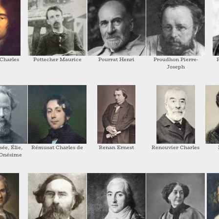
 Charles
Pottecher Maurice
Pourrat Henri
Proudhon Pierre-
Joseph
sée, Élie,
Rémusat Charles de
Renan Ernest
Renouvier Charles
 Onésime