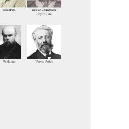
Scarron
Ségur Comtesse
Sophie de
Verlaine
Verne Jules