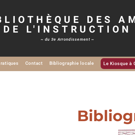
BLIOTHÈQUE DES A
DE L'INSTRUCTION
~ du 3e Arrondissement ~
Pratiques
Contact
Bibliographie locale
Le Kiosque à 
Bibliog