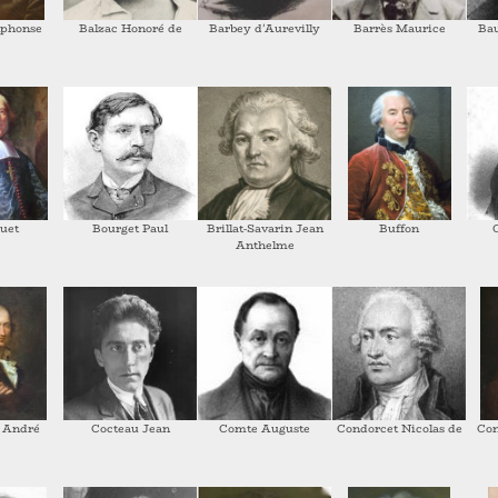
lphonse
Balzac Honoré de
Barbey d'Aurevilly
Barrès Maurice
Bau
uet
Bourget Paul
Brillat-Savarin Jean
Buffon
Anthelme
 André
Cocteau Jean
Comte Auguste
Condorcet Nicolas de
Con