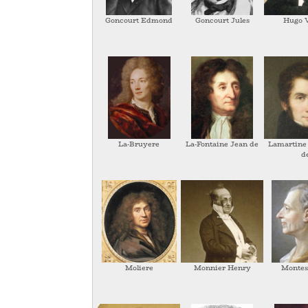
Goncourt Edmond
Goncourt Jules
Hugo V
La-Bruyere
La-Fontaine Jean de
Lamartine
d
Moliere
Monnier Henry
Montes