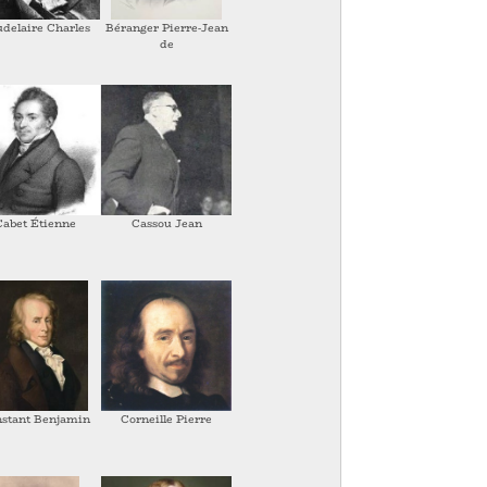
delaire Charles
Béranger Pierre-Jean
de
Cabet Étienne
Cassou Jean
stant Benjamin
Corneille Pierre