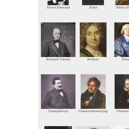
About Edmond
Alain
Allais A
Bernard Claude
Boileau
Boss
Champfleury
Chateaubriand.png
Chenier