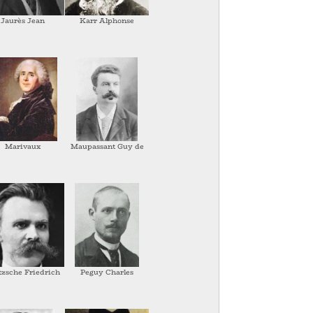
Jaurès Jean
Karr Alphonse
Marivaux
Maupassant Guy de
tzsche Friedrich
Peguy Charles