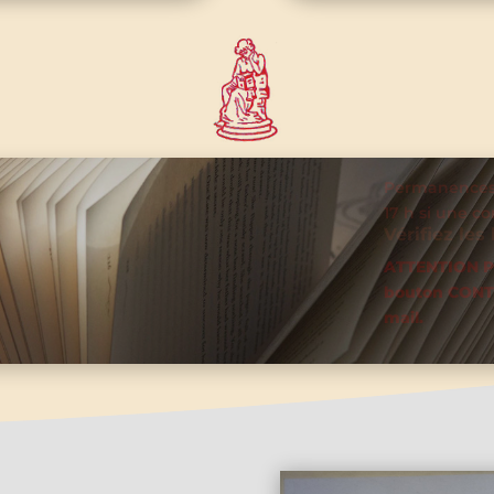
Permanences tous les samedis, hors vacances scolai
17 h si une conférence suit.
Vérifiez les horaires en cliquant sur l’agend
ATTENTION POUR LES CONFERENCES, CONFIRMEZ 
bouton CONTACT , et attendez que nous vous con
mail.