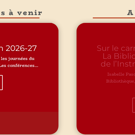
s à venir
A
n 2026-27
Sur le Ca
: une bib
les journées du
es conférences...
À propos d'une b
dans la Drôme