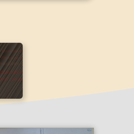
res de 15 h à 18 h, ou de 15 h à
a
VOTRE PRESENCE SUR via le
firmions votre présence par