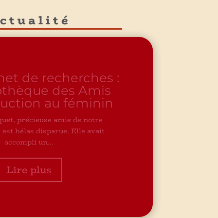
ctualité
rnet de recherches
liothèque populaire
à Dieulefit
ibliothèque populaire à Dieulefit,
, fondée par un instituteur...
Lire plus