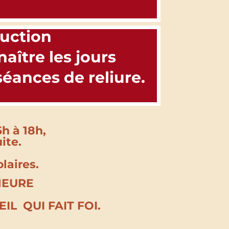
ruction
aître les jours
éances de reliure.
h à 18h,
ite.
laires.
HEURE
L QUI FAIT FOI.