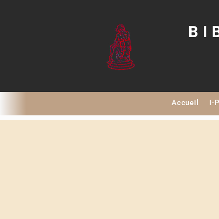
BI
Accueil
I-