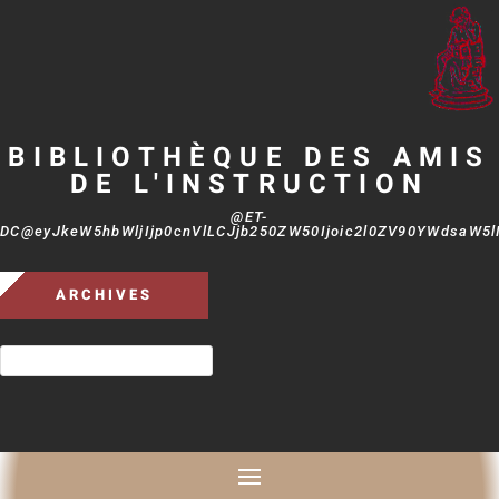
BIBLIOTHÈQUE DES AMIS
DE L'INSTRUCTION
@ET-
DC@eyJkeW5hbWljIjp0cnVlLCJjb250ZW50Ijoic2l0ZV90YWdsaW5lIi
ARCHIVES