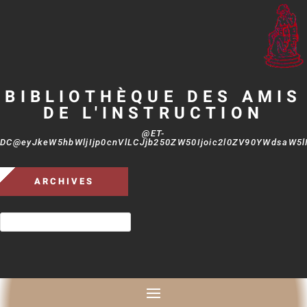
BIBLIOTHÈQUE DES AMIS
DE L'INSTRUCTION
@ET-
DC@eyJkeW5hbWljIjp0cnVlLCJjb250ZW50Ijoic2l0ZV90YWdsaW5lIi
ARCHIVES