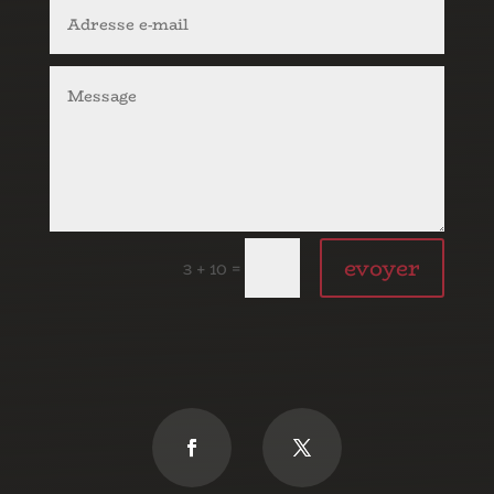
evoyer
=
3 + 10