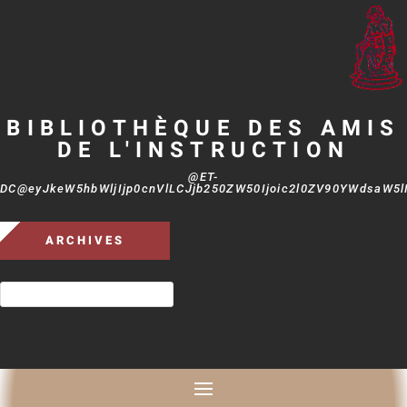
BIBLIOTHÈQUE DES AMIS
DE L'INSTRUCTION
@ET-
DC@eyJkeW5hbWljIjp0cnVlLCJjb250ZW50Ijoic2l0ZV90YWdsaW5lIi
ARCHIVES