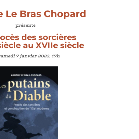
e Le Bras Chopard
présente
rocès des sorcières
iècle
au
X
VII
e
siècle
samedi 7 janvier 2023, 17h