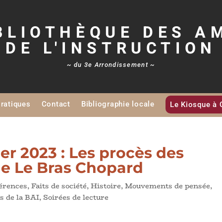
BLIOTHÈQUE DES A
DE L'INSTRUCTION
~ du 3e Arrondissement ~
Pratiques
Contact
Bibliographie locale
Le Kiosque à 
er 2023 : Les procès des
le Le Bras Chopard
érences
,
Faits de société
,
Histoire
,
Mouvements de pensée
,
s de la BAI
,
Soirées de lecture