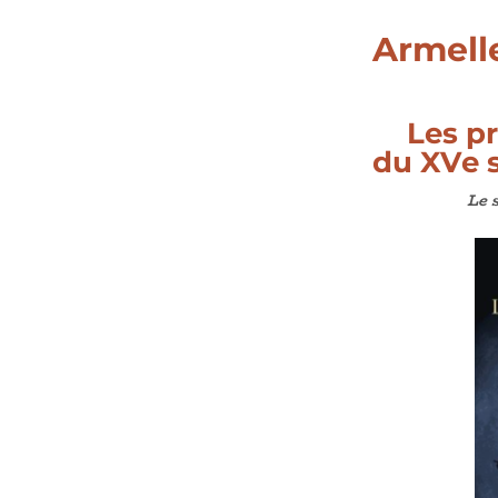
Armell
Le
s p
du XV
e
s
Le 