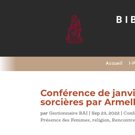
BI
Accueil
I-
Conférence de janvi
sorcières par Armel
par
Gestionnaire BAI
|
Sep 23, 2022
|
Conf
Présence des Femmes
,
religion
,
Rencontre