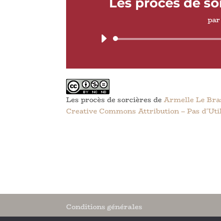
Les procès de so
pa
Les procès de sorcières
de
Armelle Le Bra
Creative Commons Attribution – Pas d'Util
Conditions générales