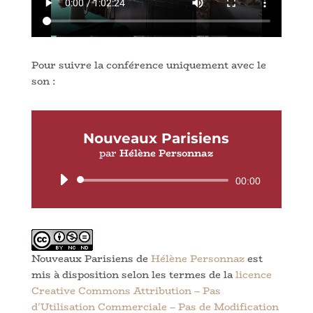
Pour suivre la conférence uniquement avec le
son :
Nouveaux Parisiens
par
Hélène Personnaz
Lecteur
00:00
audio
Nouveaux Parisiens
de
Hélène Personnaz
est
mis à disposition selon les termes de la
licence
Creative Commons Attribution – Pas
d'Utilisation Commerciale – Pas de Modification