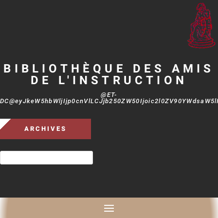
BIBLIOTHÈQUE DES AMIS
DE L'INSTRUCTION
@ET-
DC@eyJkeW5hbWljIjp0cnVlLCJjb250ZW50Ijoic2l0ZV90YWdsaW5lIi
ARCHIVES