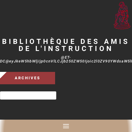
BIBLIOTHÈQUE DES AMIS
DE L'INSTRUCTION
@ET-
DC@eyJkeW5hbWljIjp0cnVlLCJjb250ZW50Ijoic2l0ZV90YWdsaW5lIi
ARCHIVES