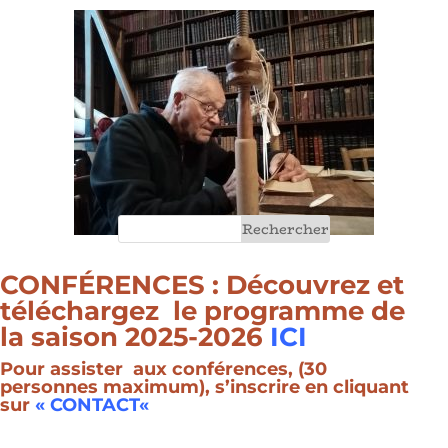
CONFÉRENCES : Découvrez et
téléchargez le programme de
la saison 2025-2026
ICI
Pour assister aux conférences, (30
personnes maximum), s’inscrire en cliquant
sur
«
CONTACT
«