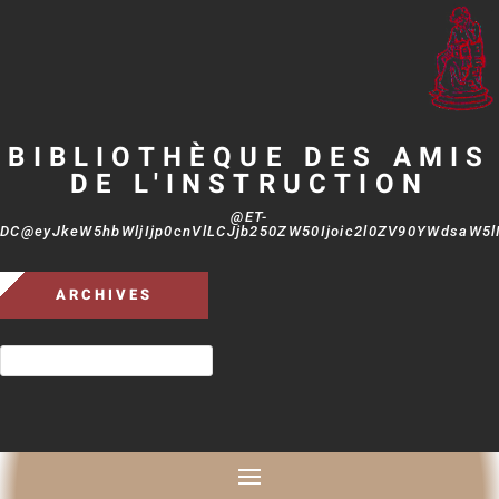
BIBLIOTHÈQUE DES AMIS
DE L'INSTRUCTION
@ET-
DC@eyJkeW5hbWljIjp0cnVlLCJjb250ZW50Ijoic2l0ZV90YWdsaW5lIi
ARCHIVES