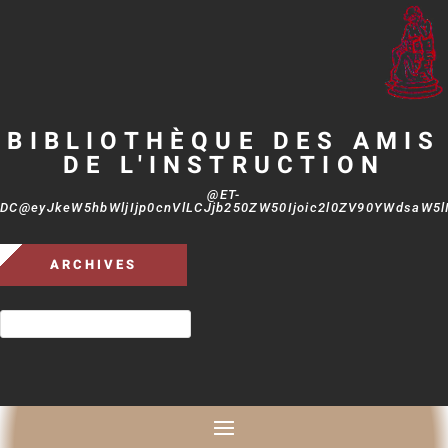
BIBLIOTHÈQUE DES AMIS
DE L'INSTRUCTION
@ET-
DC@eyJkeW5hbWljIjp0cnVlLCJjb250ZW50Ijoic2l0ZV90YWdsaW5lIi
ARCHIVES