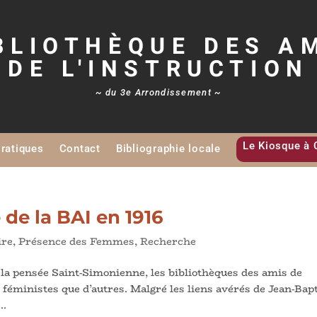
BLIOTHÈQUE DES A
DE L'INSTRUCTION
~ du 3e Arrondissement ~
Le Kiosque à 
Pratiques
Contact
Bibliographie locale
 de la BAI en 1916
ire
,
Présence des Femmes
,
Recherche
 la pensée Saint-Simonienne, les bibliothèques des amis de
 féministes que d’autres. Malgré les liens avérés de Jean-Bap
..