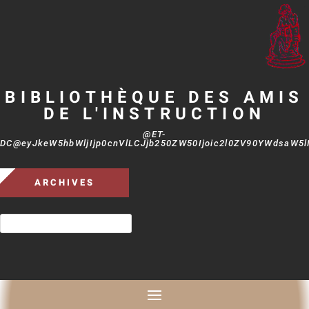
BIBLIOTHÈQUE DES AMIS
DE L'INSTRUCTION
@ET-
DC@eyJkeW5hbWljIjp0cnVlLCJjb250ZW50Ijoic2l0ZV90YWdsaW5lIi
ARCHIVES