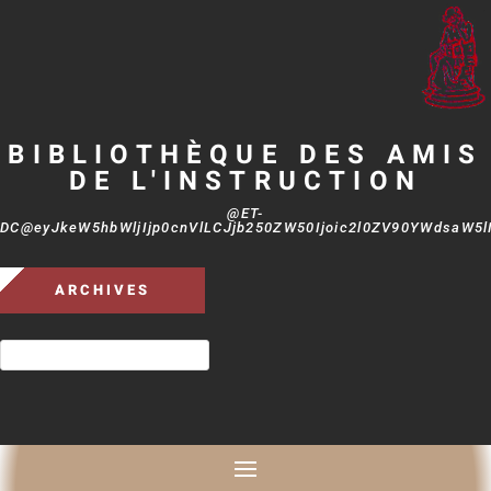
BIBLIOTHÈQUE DES AMIS
DE L'INSTRUCTION
@ET-
DC@eyJkeW5hbWljIjp0cnVlLCJjb250ZW50Ijoic2l0ZV90YWdsaW5lIi
ARCHIVES