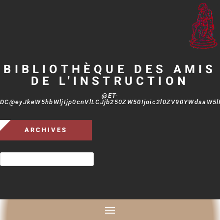
BIBLIOTHÈQUE DES AMIS
DE L'INSTRUCTION
@ET-
DC@eyJkeW5hbWljIjp0cnVlLCJjb250ZW50Ijoic2l0ZV90YWdsaW5lIi
ARCHIVES