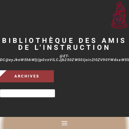
BIBLIOTHÈQUE DES AMIS
DE L'INSTRUCTION
@ET-
DC@eyJkeW5hbWljIjp0cnVlLCJjb250ZW50Ijoic2l0ZV90YWdsaW5lIi
ARCHIVES