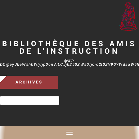
BIBLIOTHÈQUE DES AMIS
DE L'INSTRUCTION
@ET-
DC@eyJkeW5hbWljIjp0cnVlLCJjb250ZW50Ijoic2l0ZV90YWdsaW5lIi
ARCHIVES