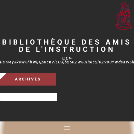
BIBLIOTHÈQUE DES AMIS
DE L'INSTRUCTION
@ET-
DC@eyJkeW5hbWljIjp0cnVlLCJjb250ZW50Ijoic2l0ZV90YWdsaW5lIi
ARCHIVES