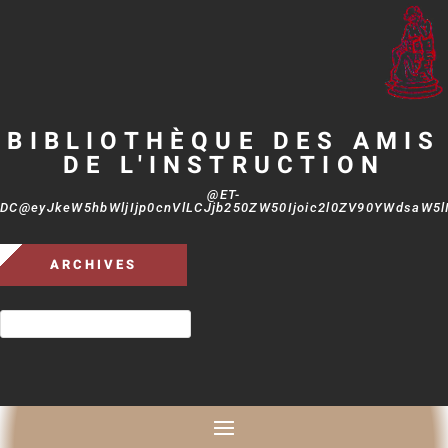
BIBLIOTHÈQUE DES AMIS
DE L'INSTRUCTION
@ET-
DC@eyJkeW5hbWljIjp0cnVlLCJjb250ZW50Ijoic2l0ZV90YWdsaW5lIi
ARCHIVES