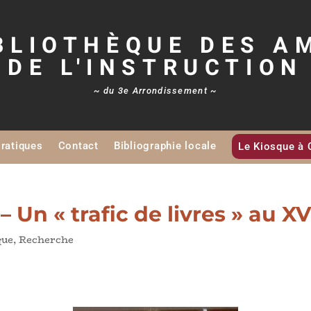
BLIOTHÈQUE DES A
DE L'INSTRUCTION
~ du 3e Arrondissement ~
Pratiques
Contact
Bibliographie locale
Le Kiosque à 
– Un « trafic de livres » au XV
que
,
Recherche