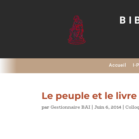
BI
Accueil
I-
Le peuple et le livre 
par
Gestionnaire BAI
|
Juin 6, 2014
|
Collo