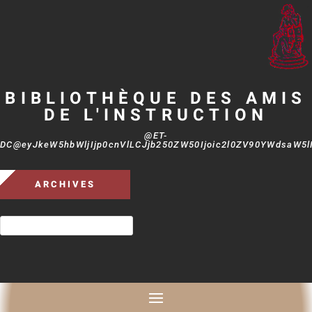
BIBLIOTHÈQUE DES AMIS
DE L'INSTRUCTION
@ET-
DC@eyJkeW5hbWljIjp0cnVlLCJjb250ZW50Ijoic2l0ZV90YWdsaW5lIi
ARCHIVES