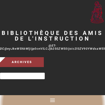
BIBLIOTHÈQUE DES AMIS
DE L'INSTRUCTION
@ET-
DC@eyJkeW5hbWljIjp0cnVlLCJjb250ZW50Ijoic2l0ZV90YWdsaW5lIi
ARCHIVES