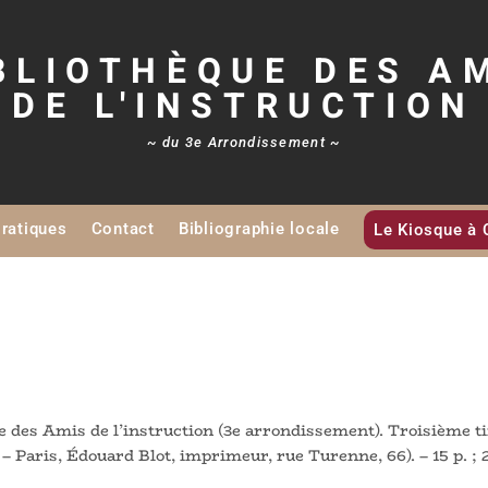
BLIOTHÈQUE DES A
DE L'INSTRUCTION
~ du 3e Arrondissement ~
Pratiques
Contact
Bibliographie locale
Le Kiosque à 
e des Amis de l’instruction (3e arrondissement). Troisième t
– Paris, Édouard Blot, imprimeur, rue Turenne, 66). – 15 p. ;