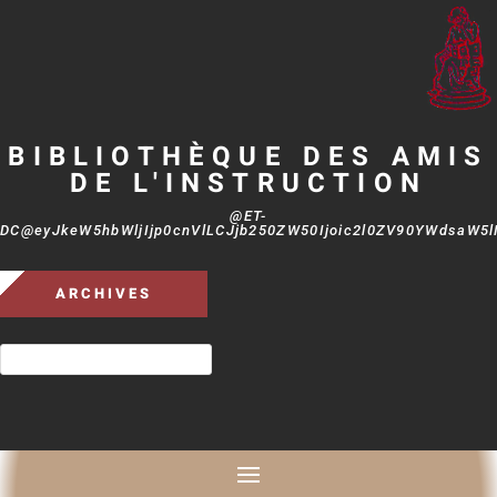
BIBLIOTHÈQUE DES AMIS
DE L'INSTRUCTION
@ET-
DC@eyJkeW5hbWljIjp0cnVlLCJjb250ZW50Ijoic2l0ZV90YWdsaW5lIi
ARCHIVES