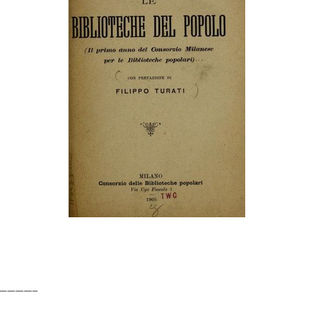
————–