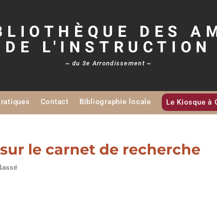
BLIOTHÈQUE DES A
DE L'INSTRUCTION
~ du 3e Arrondissement ~
Pratiques
Contact
Bibliographie locale
Le Kiosque à 
sur le carnet de recherche
lassé