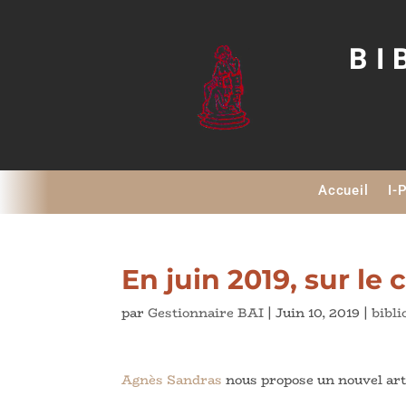
BI
Accueil
I-
En juin 2019, sur le
par
Gestionnaire BAI
|
Juin 10, 2019
|
bibl
Agnès Sandras
nous propose un nouvel art