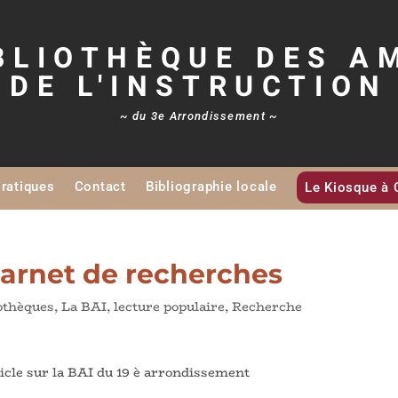
BLIOTHÈQUE DES A
DE L'INSTRUCTION
~ du 3e Arrondissement ~
Pratiques
Contact
Bibliographie locale
Le Kiosque à 
 carnet de recherches
iothèques
,
La BAI
,
lecture populaire
,
Recherche
icle sur la BAI du 19 è arrondissement