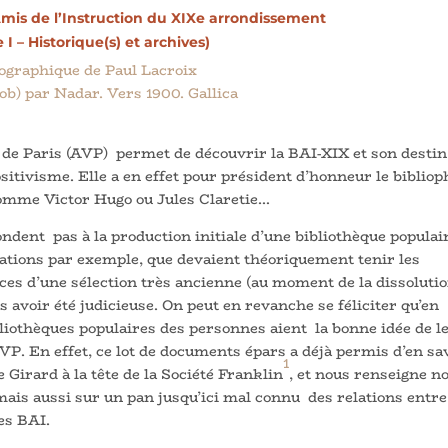
mis de l’Instruction du XIXe arrondissement
e I – Historique(s) et archives)
e de Paris (AVP) permet de découvrir la BAI-XIX et son destin
positivisme. Elle a en effet pour président d’honneur le bibliop
comme Victor Hugo ou Jules Claretie…
dent pas à la production initiale d’une bibliothèque populai
érations par exemple, que devaient théoriquement tenir les
aces d’une sélection très ancienne (au moment de la dissoluti
s avoir été judicieuse. On peut en revanche se féliciter qu’en
liothèques populaires des personnes aient la bonne idée de l
P. En effet, ce lot de documents épars a déjà permis d’en sa
1
 Girard à la tête de la Société Franklin
, et nous renseigne n
ais aussi sur un pan jusqu’ici mal connu des relations entre
es BAI.