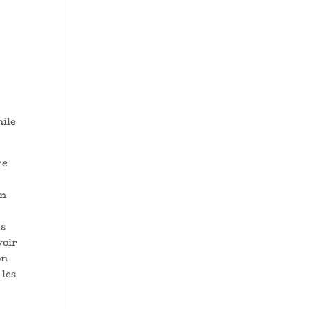
hile
re
on
es
voir
on
 les