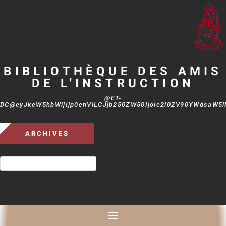
BIBLIOTHÈQUE DES AMIS
DE L'INSTRUCTION
@ET-
DC@eyJkeW5hbWljIjp0cnVlLCJjb250ZW50Ijoic2l0ZV90YWdsaW5lIi
ARCHIVES