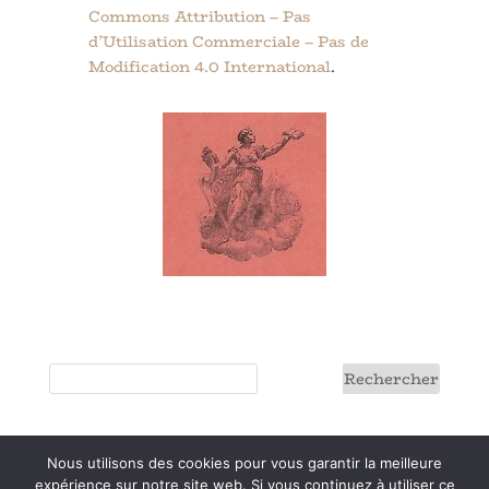
Commons Attribution – Pas
d’Utilisation Commerciale – Pas de
Modification 4.0 International
.
Nous utilisons des cookies pour vous garantir la meilleure
Conditions générales
expérience sur notre site web. Si vous continuez à utiliser ce