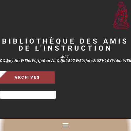
BIBLIOTHÈQUE DES AMIS
DE L'INSTRUCTION
@ET-
DC@eyJkeW5hbWljIjp0cnVlLCJjb250ZW50Ijoic2l0ZV90YWdsaW5lIi
ARCHIVES