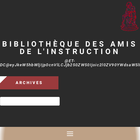
BIBLIOTHÈQUE DES AMIS
DE L'INSTRUCTION
@ET-
DC@eyJkeW5hbWljIjp0cnVlLCJjb250ZW50Ijoic2l0ZV90YWdsaW5lIi
ARCHIVES