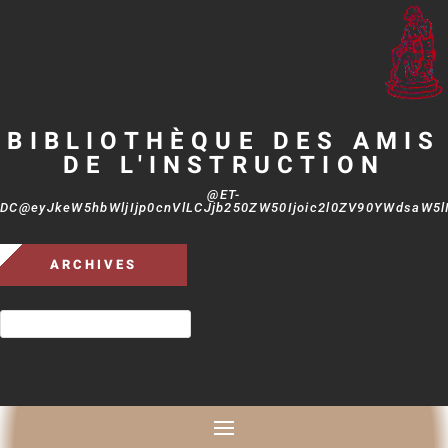
BIBLIOTHÈQUE DES AMIS
DE L'INSTRUCTION
@ET-
DC@eyJkeW5hbWljIjp0cnVlLCJjb250ZW50Ijoic2l0ZV90YWdsaW5lIi
ARCHIVES