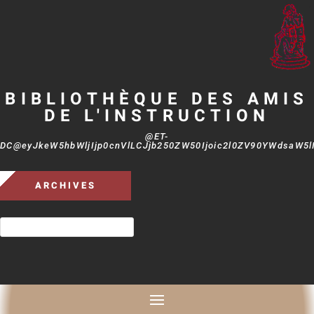
BIBLIOTHÈQUE DES AMIS
DE L'INSTRUCTION
@ET-
DC@eyJkeW5hbWljIjp0cnVlLCJjb250ZW50Ijoic2l0ZV90YWdsaW5lIi
ARCHIVES