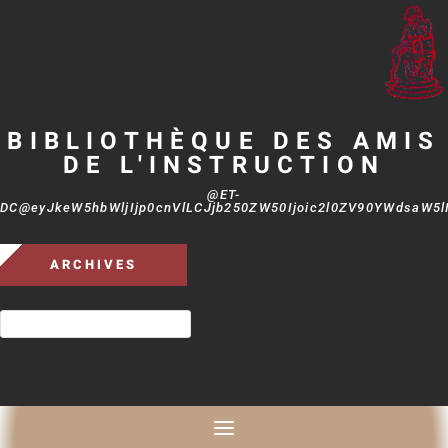
BIBLIOTHÈQUE DES AMIS
DE L'INSTRUCTION
@ET-
DC@eyJkeW5hbWljIjp0cnVlLCJjb250ZW50Ijoic2l0ZV90YWdsaW5lIi
ARCHIVES