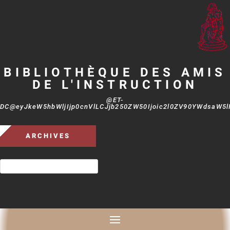
BIBLIOTHÈQUE DES AMIS
DE L'INSTRUCTION
@ET-
DC@eyJkeW5hbWljIjp0cnVlLCJjb250ZW50Ijoic2l0ZV90YWdsaW5lIi
ARCHIVES