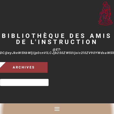
BIBLIOTHÈQUE DES AMIS
DE L'INSTRUCTION
@ET-
DC@eyJkeW5hbWljIjp0cnVlLCJjb250ZW50Ijoic2l0ZV90YWdsaW5lIi
ARCHIVES