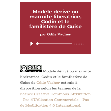
Modèle dérivé ou
marmite libératrice,
Godin et le
familistère de Guise
par
Odile Vacher
Lecteur
00:00
audio
Modèle dérivé ou marmite
libératrice, Godin et le familistère de
Guise de
Odile Vacher
est mis à
disposition selon les termes de la
licence Creative Commons Attribution
– Pas d’Utilisation Commerciale – Pas
de Modification 4.0 International
.