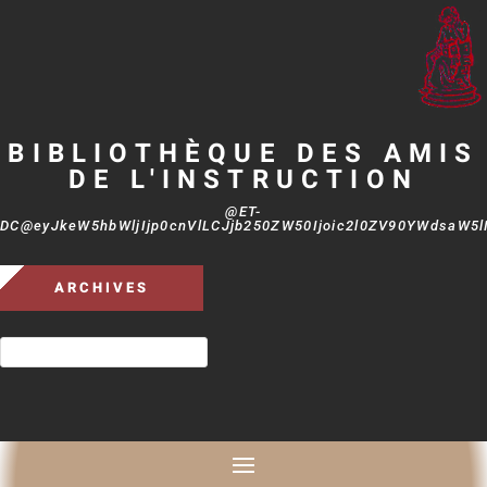
BIBLIOTHÈQUE DES AMIS
DE L'INSTRUCTION
@ET-
DC@eyJkeW5hbWljIjp0cnVlLCJjb250ZW50Ijoic2l0ZV90YWdsaW5lIi
ARCHIVES