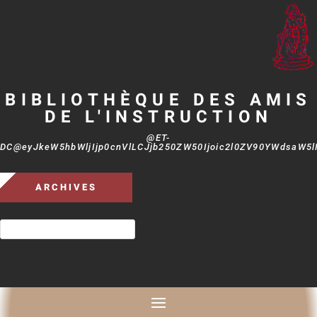
BIBLIOTHÈQUE DES AMIS
DE L'INSTRUCTION
@ET-
DC@eyJkeW5hbWljIjp0cnVlLCJjb250ZW50Ijoic2l0ZV90YWdsaW5lIi
ARCHIVES