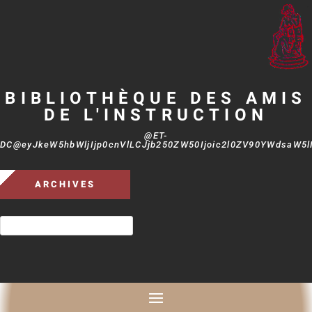
BIBLIOTHÈQUE DES AMIS
DE L'INSTRUCTION
@ET-
DC@eyJkeW5hbWljIjp0cnVlLCJjb250ZW50Ijoic2l0ZV90YWdsaW5lIi
ARCHIVES