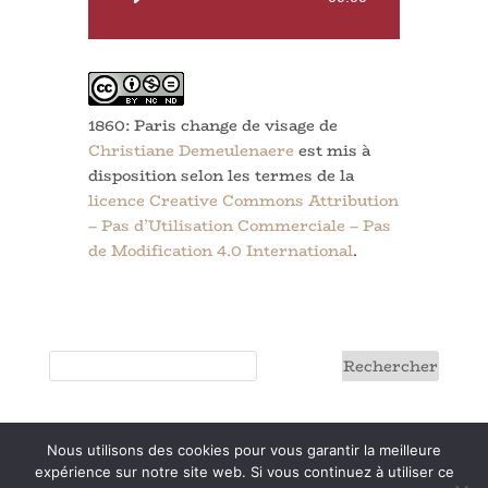
audio
1860: Paris change de visage
de
Christiane Demeulenaere
est mis à
disposition selon les termes de la
licence Creative Commons Attribution
– Pas d’Utilisation Commerciale – Pas
de Modification 4.0 International
.
Nous utilisons des cookies pour vous garantir la meilleure
Conditions générales
expérience sur notre site web. Si vous continuez à utiliser ce