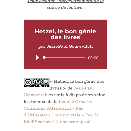
Pour écouter l’enregistrement de la
soirée de lecture :
Hetzel, le bon génie
des livres
par
Jean-Paul Gourevitch
Lecteur
00:00
audio
« Hetzel, le bon génie des
livres » de
Jean-Paul
Gourevitch
est mis à disposition selon
les termes de la
licence Creative
Commons Attribution – Pas
d’Utilisation Commerciale – Pas de
Modification 3.0 non transposé