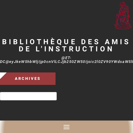
BIBLIOTHÈQUE DES AMIS
DE L'INSTRUCTION
@ET-
DC@eyJkeW5hbWljIjp0cnVlLCJjb250ZW50Ijoic2l0ZV90YWdsaW5lIi
ARCHIVES