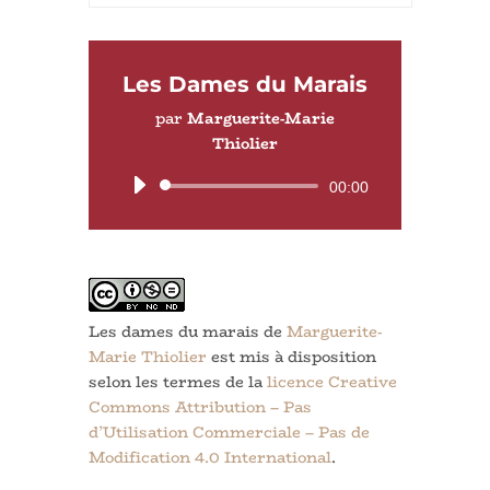
Les Dames du Marais
par
Marguerite-Marie
Thiolier
Lecteur
00:00
audio
Les dames du marais
de
Marguerite-
Marie Thiolier
est mis à disposition
selon les termes de la
licence Creative
Commons Attribution – Pas
d’Utilisation Commerciale – Pas de
Modification 4.0 International
.