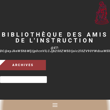
BIBLIOTHÈQUE DES AMIS
DE L'INSTRUCTION
@ET-
DC@eyJkeW5hbWljIjp0cnVlLCJjb250ZW50Ijoic2l0ZV90YWdsaW5lIi
ARCHIVES