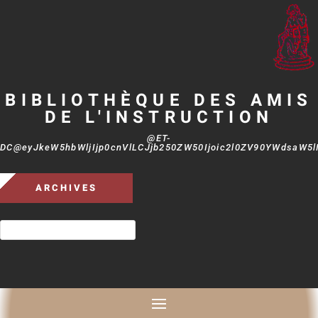
BIBLIOTHÈQUE DES AMIS
DE L'INSTRUCTION
@ET-
DC@eyJkeW5hbWljIjp0cnVlLCJjb250ZW50Ijoic2l0ZV90YWdsaW5lIi
ARCHIVES