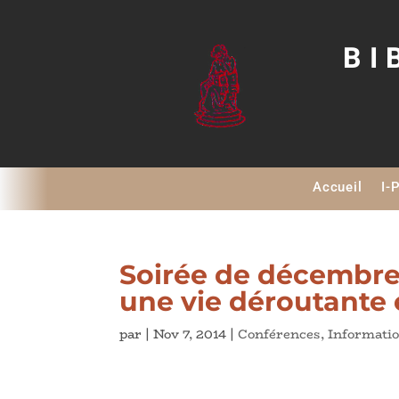
BI
Accueil
I-
Soirée de décembre
une vie déroutante 
par
|
Nov 7, 2014
|
Conférences
,
Informati