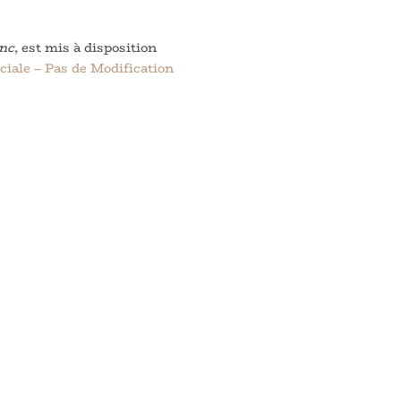
pour
augmenter
ou
anc
, est mis à disposition
diminuer
iale – Pas de Modification
le
volume.