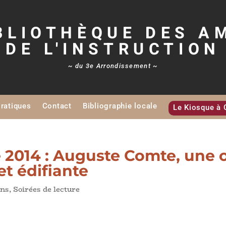
BLIOTHÈQUE DES A
DE L'INSTRUCTION
~ du 3e Arrondissement ~
Pratiques
Contact
Bibliographie locale
Le Kiosque à 
 2014 : Auguste Comte, une 
et édifiante
ons
,
Soirées de lecture