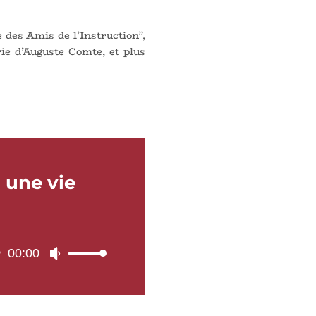
 des Amis de l’Instruction”,
rie d’Auguste Comte, et plus
 une vie
00:00
Utilisez
les
flèches
haut/bas