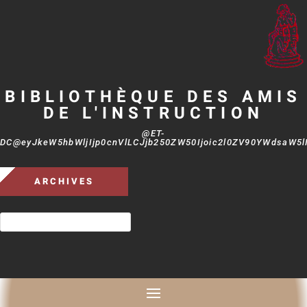
BIBLIOTHÈQUE DES AMIS
DE L'INSTRUCTION
@ET-
DC@eyJkeW5hbWljIjp0cnVlLCJjb250ZW50Ijoic2l0ZV90YWdsaW5lIi
ARCHIVES