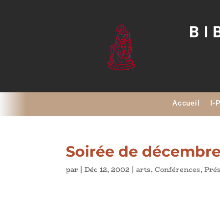
BI
Accueil
I-
Soirée de décembre 
par
|
Déc 12, 2002
|
arts
,
Conférences
,
Pré