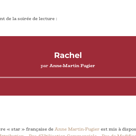
t de la soirée de lecture :
Rachel
par
Anne-Martin Fugier
Lecteur
audio
ère « star » française
de
Anne Martin-Fugier
est mis à dispos
tribution – Pas d’Utilisation Commerciale – Pas de Modifica