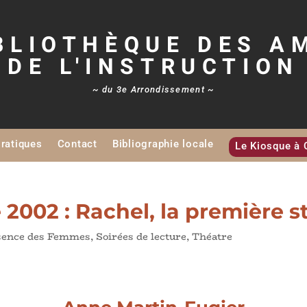
BLIOTHÈQUE DES A
DE L'INSTRUCTION
~ du 3e Arrondissement ~
Pratiques
Contact
Bibliographie locale
Le Kiosque à 
2002 : Rachel, la première st
sence des Femmes
,
Soirées de lecture
,
Théatre