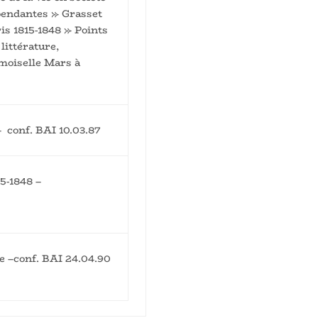
pendantes » Grasset
ris 1815-1848 » Points
 littérature,
moiselle Mars à
– conf. BAI 10.03.87
15-1848 –
se –conf. BAI 24.04.90