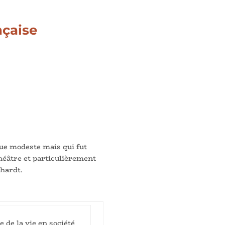
nçaise
que modeste mais qui fut
héâtre et particulièrement
nhardt.
 de la vie en société