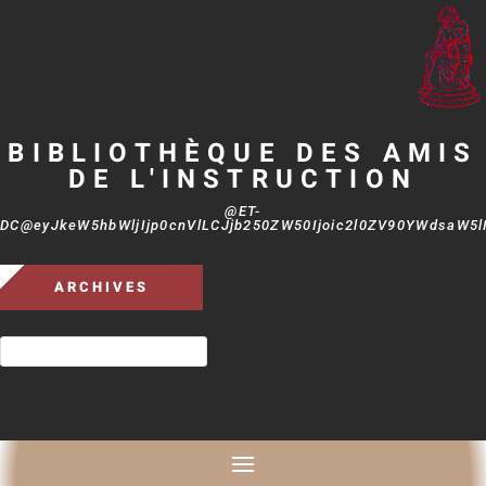
BIBLIOTHÈQUE DES AMIS
DE L'INSTRUCTION
@ET-
DC@eyJkeW5hbWljIjp0cnVlLCJjb250ZW50Ijoic2l0ZV90YWdsaW5lIi
ARCHIVES