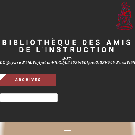
BIBLIOTHÈQUE DES AMIS
DE L'INSTRUCTION
@ET-
DC@eyJkeW5hbWljIjp0cnVlLCJjb250ZW50Ijoic2l0ZV90YWdsaW5lIi
ARCHIVES