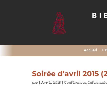
BI
Accueil
I-
Soirée d’avril 2015 (
par
|
Avr 2, 2015
|
Conférences
,
Informati