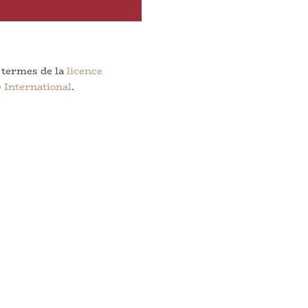
flèches
haut/bas
pour
augmenter
s termes de la
licence
ou
 International
.
diminuer
le
volume.