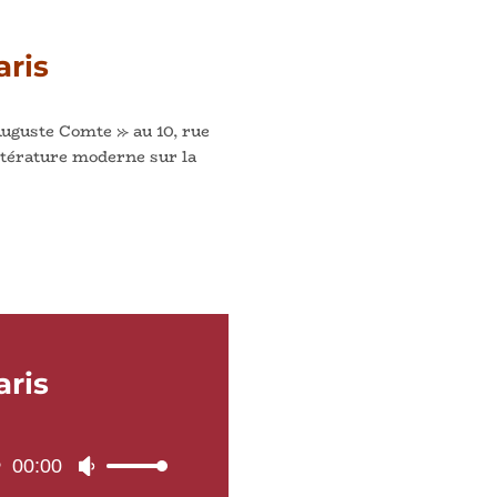
aris
uguste Comte » au 10, rue
ttérature moderne sur la
aris
00:00
Utilisez
les