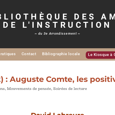
BLIOTHÈQUE DES A
DE L'INSTRUCTION
~ du 3e Arrondissement ~
Pratiques
Contact
Bibliographie locale
Le Kiosque à 
2) : Auguste Comte, les positi
ons
,
Mouvements de pensée
,
Soirées de lecture