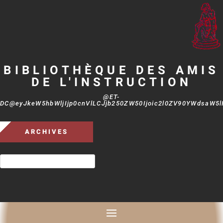
BIBLIOTHÈQUE DES AMIS
DE L'INSTRUCTION
@ET-
DC@eyJkeW5hbWljIjp0cnVlLCJjb250ZW50Ijoic2l0ZV90YWdsaW5lIi
ARCHIVES