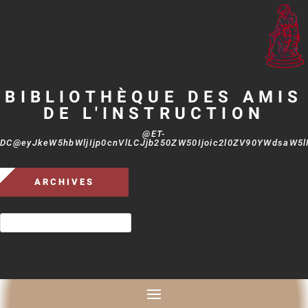
BIBLIOTHÈQUE DES AMIS
DE L'INSTRUCTION
@ET-
DC@eyJkeW5hbWljIjp0cnVlLCJjb250ZW50Ijoic2l0ZV90YWdsaW5lIi
ARCHIVES