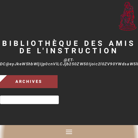
BIBLIOTHÈQUE DES AMIS
DE L'INSTRUCTION
@ET-
DC@eyJkeW5hbWljIjp0cnVlLCJjb250ZW50Ijoic2l0ZV90YWdsaW5lIi
ARCHIVES